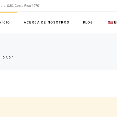
ora, SJO, Costa Rica 10701
NICIO
ACERCA DE NOSOTROS
BLOG
E
Quienes somos
Nuestros servicios
LIDAD"
Contáctenos