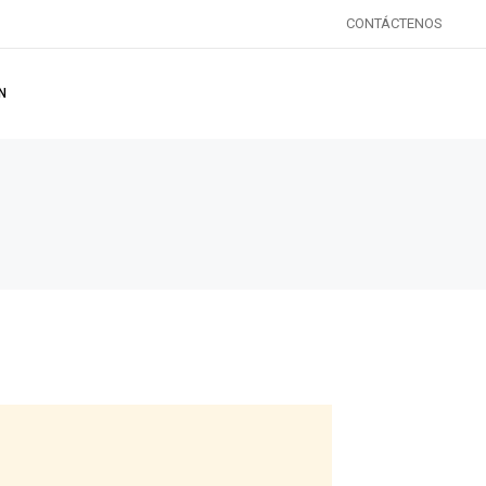
CONTÁCTENOS
Quienes somos
Nuestros servicios
N
Contáctenos