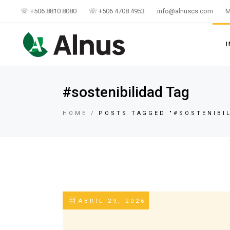
☏ +506 8810 8080
☏ +506 4708 4953
info@alnuscs.com
M
I
#sostenibilidad Tag
HOME
POSTS TAGGED "#SOSTENIBI
ABRIL 29, 2026